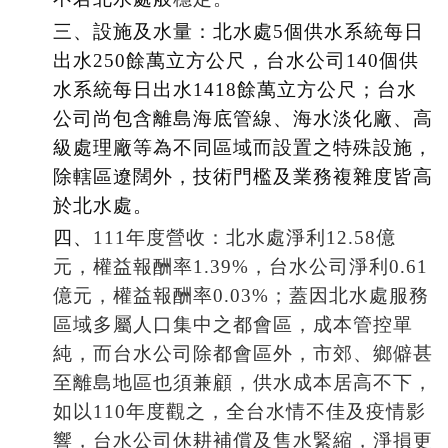
三、設施及水量：北水處5個供水系統每日
出水250餘萬立方公尺，台水公司140個供
水系統每日出水1418餘萬立方公尺；台水
公司尚包含離島海底管線、海水淡化廠、高
級處理廠等為不同區域而設置之特殊設施，
除轄區遼闊外，技術門檻及業務複雜度皆高
於北水處。
四、
111
年度營收：北水處淨利12.58億
元，權益報酬率1.39%，台水公司淨利0.61
億元，權益報酬率0.03%；蓋因北水處服務
區域多屬人口集中之都會區，成本管控單
純，而台水公司除都會區外，市郊、鄉僻甚
至離島地區也須兼顧，供水成本居高不下，
如以110年度觀之，全台水情不佳及疫情影
響，台水公司休耕補償及售水緊縮，淨損更