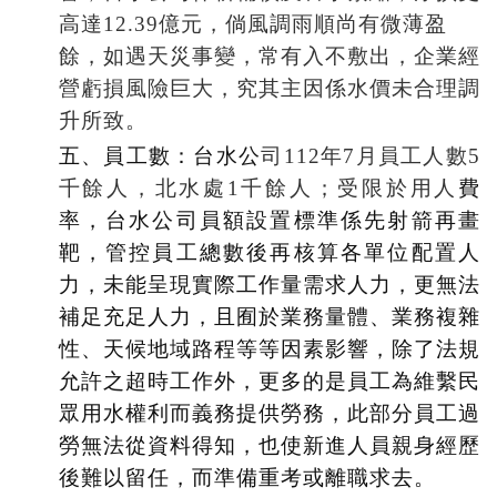
高達12.39億元，倘風調雨順尚有微薄盈
餘，如遇天災事變，常有入不敷出，企業經
營虧損風險巨大，究其主因係水價未合理調
升所致。
五、員工數：台水公
司112年7月員工人數5
千餘人，北水處1千餘人；受限於用人
費
率，台水公司員額設置標準係先射箭再畫
靶，管控員工總數後再核算各單位配置人
力，未能呈現實際工作量需求人力，更無法
補足充足人力，且囿於業務量體、業務複雜
性、天候地域路程等等因素影響，除了法規
允許之超時工作外，更多的是員工為維繫民
眾用水權利而義務提供勞務，此部分員工過
勞無法從資料得知，也使新進人員親身經歷
後難以留任，而準備重考或離職求去。