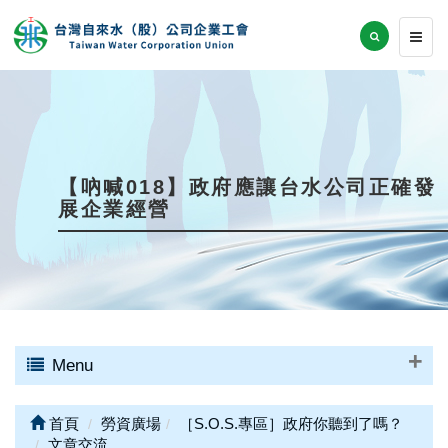
【吶喊018】政府應讓台水公司正確發
展企業經營
Menu
首頁
勞資廣場
［S.O.S.專區］政府你聽到了嗎？
文章交流