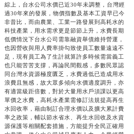
綜上，台水公司水價已近30年未調整，台灣經
過30年來的發展，物價指數及基本工資早已今
非昔比，而由農業、工業一路發展到高耗水的
科技產業，用水需求更是節節上升，水費長期
低價情況下台水公司需靠融資舉債維持營運，
也因營收與用人費率掛勾致使員工數量遠遠不
足，現有員工為了生計就算許多時候需當義工
也只能苦苦支撐，再論民間觀感，多數民眾認
同台灣水資源極度匱乏，水費過低已造成用水
浪費且無感，故大眾多傾向水價適度調升，亦
有適當級距倍數，對於大量用水戶須課以更高
單價之水費，高耗水產業需修訂法規提高再生
水回收率，藉由制訂合理水價以及擴大累計費
率之政策，輔以節水省水、再生水回收及水資
源保護等相關配套措施，方能提升全民正確用