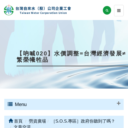
【吶喊020】水價調整=台灣經濟發展≠
繁榮犧牲品
Menu
首頁
勞資廣場
［S.O.S.專區］政府你聽到了嗎？
文章交流