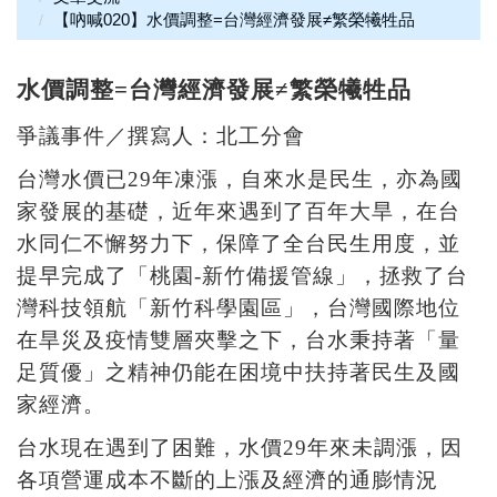
【吶喊020】水價調整=台灣經濟發展≠繁榮犧牲品
水價調整=台灣經濟發展≠繁榮犧牲品
爭議事件／撰寫人：
北工分會
台灣水價已29年凍漲，自來水是民生，亦為國
家發展的基礎，近年來遇到了百年大旱，在台
水同仁不懈努力下，保障了全台民生用度，並
提早完成了「桃園-新竹備援管線」，拯救了台
灣科技領航「新竹科學園區」，台灣國際地位
在旱災及疫情雙層夾擊之下，台水秉持著「量
足質優」之精神仍能在困境中扶持著民生及國
家經濟。
台水現在遇到了困難，水價29年來未調漲，因
各項營運成本不斷的上漲及經濟的通膨情況