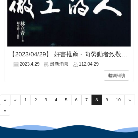
【2023/04/29】
好書推薦 - 向勞動者致敬！職場生存指南趕快拜讀!!
2023.4.29
最新消息
112.04.29
繼續閱讀
«
«
1
2
3
4
5
6
7
8
9
10
»
»