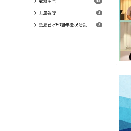
最新消息
48
工運報導
3
歡慶台水50週年慶祝活動
2