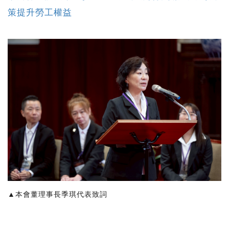
策提升勞工權益
▲本會董理事長季琪代表致詞