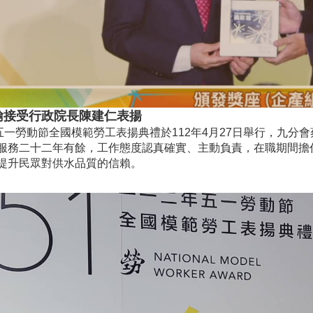
翰接受行政院長陳建仁表揚
年五一勞動節全國模範勞工表揚典禮於112年4月27日舉行，九分
服務二十二年有餘，工作態度認真確實、主動負責，在職期間擔
提升民眾對供水品質的信賴。