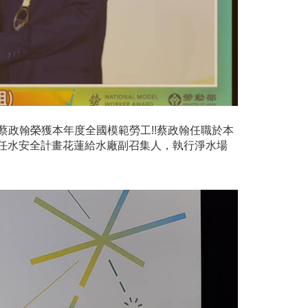
會蔡政翰榮獲本年度全國模範勞工!!蔡政翰任職於本
任水安全計畫花蓮給水廠副召集人，執行淨水場