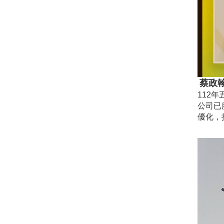
蔡政
112
公司已
優化，