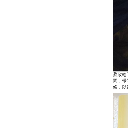
蔡政翰
間，帶
修，以