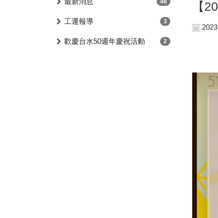
最新消息
48
【20
工運報導
3
2023
歡慶台水50週年慶祝活動
2