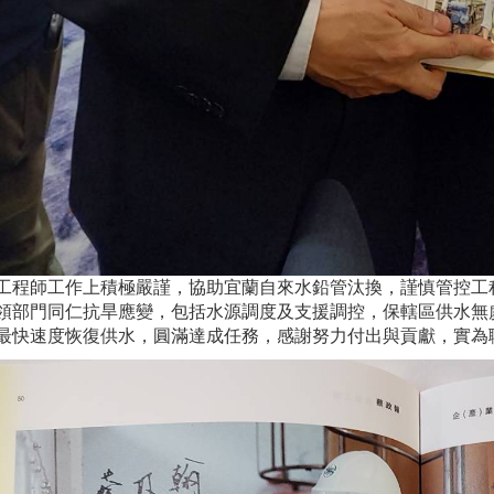
工程師工作上積極嚴謹，協助宜蘭自來水鉛管汰換，謹慎管控工
領部門同仁抗旱應變，包括水源調度及支援調控，保轄區供水無
最快速度恢復供水，圓滿達成任務，感謝努力付出與貢獻，實為