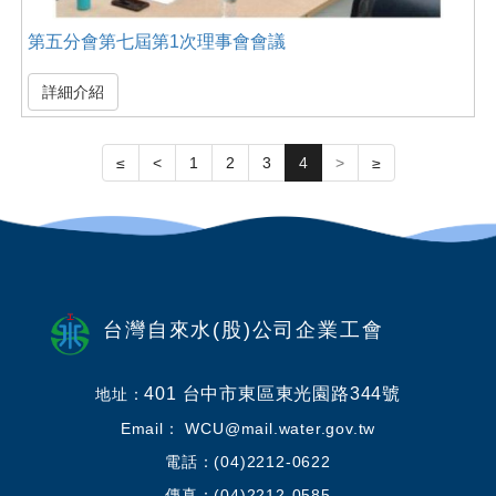
第五分會第七屆第1次理事會會議
詳細介紹
≤
<
1
2
3
4
>
≥
台灣自來水(股)公司企業工會
401 台中市東區東光園路344號
地址：
Email： WCU@mail.water.gov.tw
電話：(04)2212-0622
傳真：(04)2212-0585