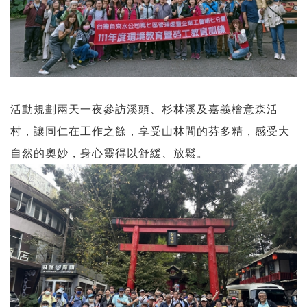
活動規劃兩天一夜參訪溪頭、杉林溪及嘉義檜意森活
村，讓同仁在工作之餘，享受山林間的芬多精，感受大
自然的奧妙，身心靈得以舒緩、放鬆。