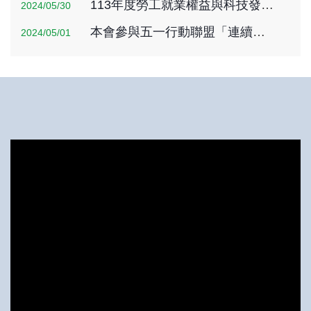
113年度勞工就業權益與科技發展教育訓練
2024/05/30
本會參與五一行動聯盟「連續執政無蜜月，國會修法挺勞權」五一勞動節聲援活動!
2024/05/01