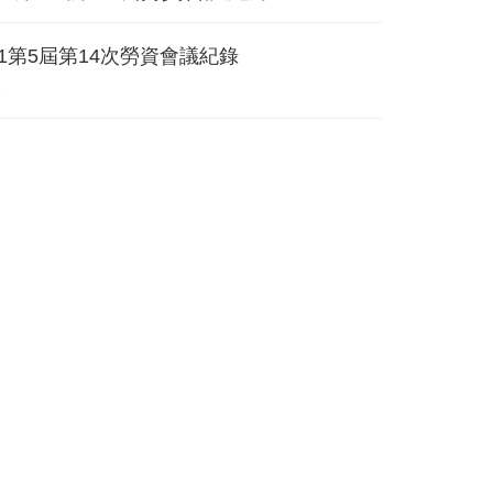
621第5屆第14次勞資會議紀錄
1