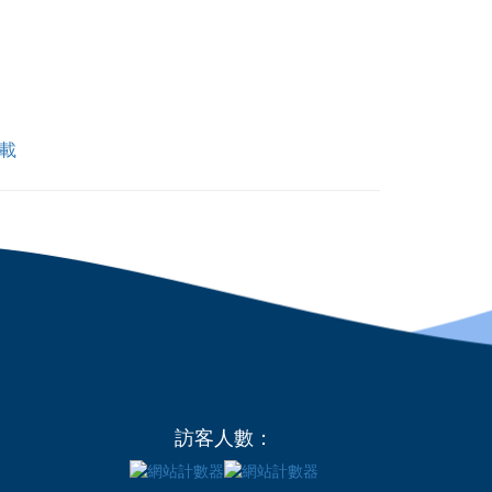
載
訪客人數：