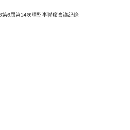
218第6屆第14次理監事聯席會議紀錄
9