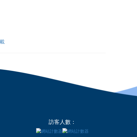
載
訪客人數：