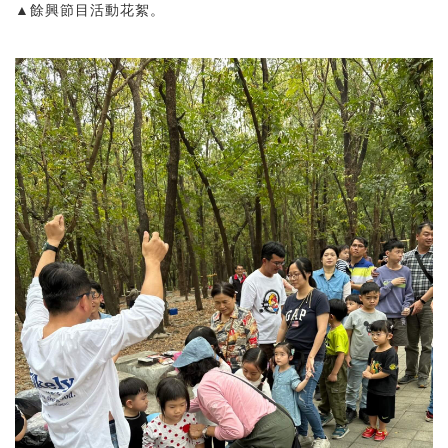
▲餘興節目活動花絮。