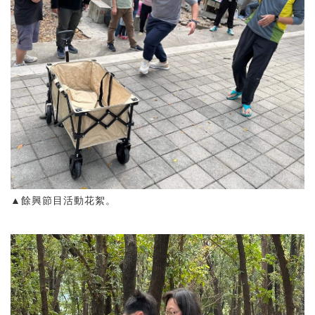
▲餘興節目活動花絮。