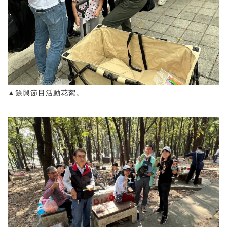
▲餘興節目活動花絮。