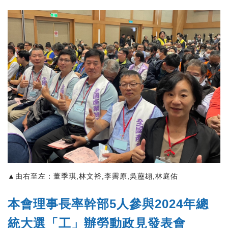
▲由右至左：董季琪,林文裕,李霽原,吳藶翃,林庭佑
本會理事長率幹部5人參與2024年總
統大選「工」辦勞動政見發表會