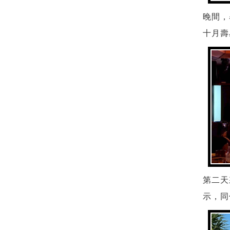
晚間，
十月壽
第二天
示，同