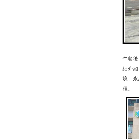
午餐後
細介紹
境、永
程。