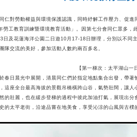
同仁對勞動權益與環境保護認識，同時紓解工作壓力、促進
4年勞工教育訓練暨環境教育活動」。因第七分會同仁眾多，
月3日及花蓮海洋公園二日遊10月17-18日辦理，分別以不
團隊交流的美好，參加活動人數約兩百多名。
【第一梯次：太平湖山一
於春日晨光中展開，清晨同仁們於指定地點集合出發，帶著
，這座全台最高海拔的景觀吊橋橫跨山谷，氣勢壯闊，讓人
然的壯麗，也在緩步登梯的過程中彼此加油打氣，展現出分
史的太平老街，沿途品嘗在地美食，享受沁涼的山風與古樸