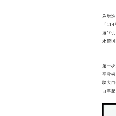
為增進
「11
遊10
永續與
第一梯
平雲梯
驗大自
百年歷