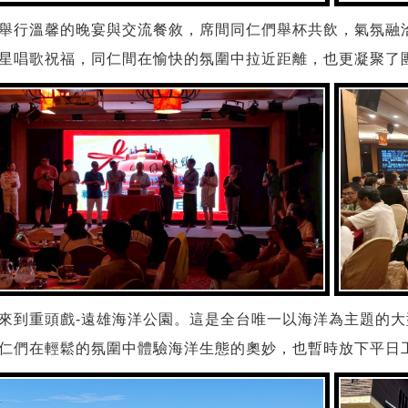
舉行溫馨的晚宴與交流餐敘，席間同仁們舉杯共飲，氣氛融
星唱歌祝福，同仁間在愉快的氛圍中拉近距離，也更凝聚了
來到重頭戲-遠雄海洋公園。這是全台唯一以海洋為主題的
仁們在輕鬆的氛圍中體驗海洋生態的奧妙，也暫時放下平日