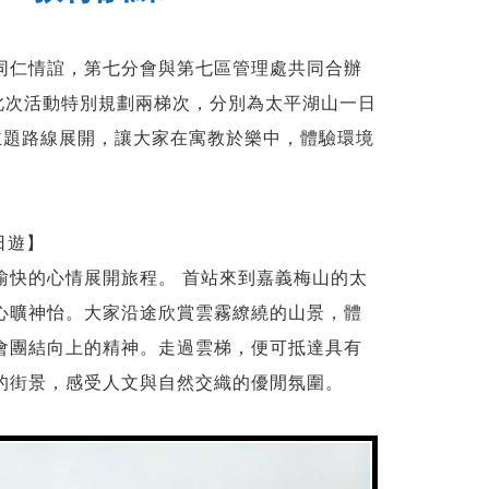
同仁情誼，第七分會與第七區管理處共同合辦
此次活動特別規劃兩梯次，分別為太平湖山一日
同主題路線展開，讓大家在寓教於樂中，體驗環境
日遊】
愉快的心情展開旅程。 首站來到嘉義梅山的太
心曠神怡。大家沿途欣賞雲霧繚繞的山景，體
會團結向上的精神。走過雲梯，便可抵達具有
的街景，感受人文與自然交織的優閒氛圍。