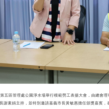
在第五區管理處公園淨水場舉行模範勞工表揚大會，由總會
長謝素娟主持，並特別邀請嘉義市長黃敏惠擔任頒獎嘉賓，表