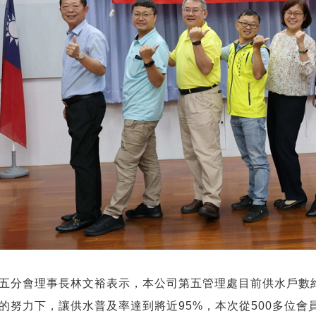
五分會理事長林文裕表示，本公司第五管理處目前供水戶數約53
的努力下，讓供水普及率達到將近95%，本次從500多位會