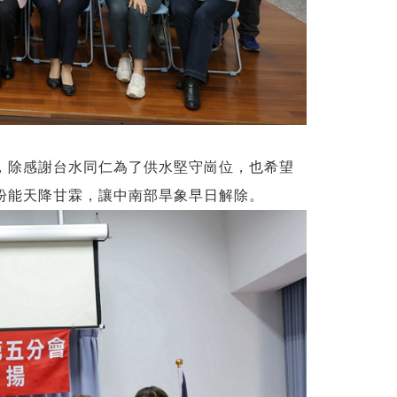
，除感謝台水同仁為了供水堅守崗位，也希望
盼能天降甘霖，讓中南部旱象早日解除。