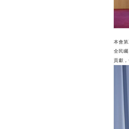
本會第
全民矚
貢獻，