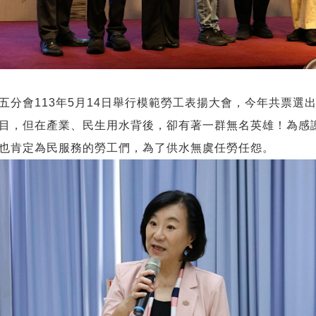
五分會113年5月14日舉行模範勞工表揚大會，今年共票選
目，但在產業、民生用水背後，卻有著一群無名英雄！為感
也肯定為民服務的勞工們，為了供水無虞任勞任怨。